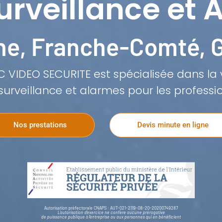
urveillance et 
e, Franche-Comté, 
C VIDEO SECURITE est spécialisée dans la v
surveillance et alarmes pour les professio
Nos prestations
Devis minute en ligne
Autorisation préfectorale CNAPS : AUT-021-2119-08-20-20200749287
L’autorisation d’exercice ne confère aucune prérogative
de puissance publique à l’entreprise ou aux personnes qui en bénéficient